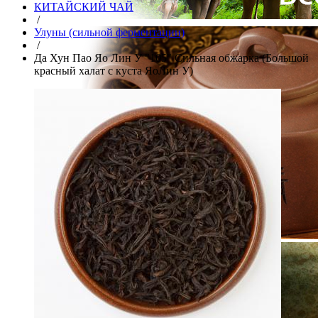
КИТАЙСКИЙ ЧАЙ
/
Улуны (сильной ферментации)
/
Да Хун Пао Яо Лин У "105" Сильная обжарка (Большой
красный халат с куста ЯоЛин У)